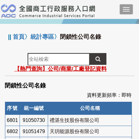
跳
Toggl
到
navig
主
:::
要
內
||
首頁
〉
統計專區
〉
閉鎖性公司名錄
容
全
站
【熱門查詢】公司/商業/工廠登記資料
檢
索
閉鎖性公司名錄
資料更新頻率：即時
序號
統一編號
公司名稱
6801
91050730
禮湛生技股份有限公司
6802
91051479
天玥能源股份有限公司