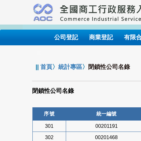
跳
到
主
要
內
公司登記
商業登記
有限
容
:::
||
首頁
〉
統計專區
〉
閉鎖性公司名錄
閉鎖性公司名錄
序號
統一編號
301
00201191
302
00201468