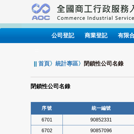
跳
到
主
要
內
公司登記
商業登記
有限
容
:::
||
首頁
〉
統計專區
〉
閉鎖性公司名錄
閉鎖性公司名錄
序號
統一編號
6701
90852331
6702
90857096