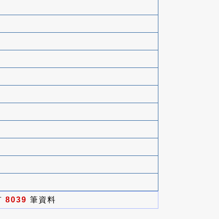
有
8039
筆資料