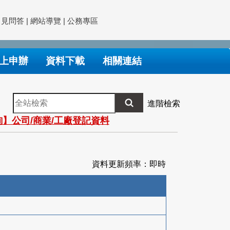
常見問答
|
網站導覽
|
公務專區
上申辦
資料下載
相關連結
全
進階檢索
站
】公司/商業/工廠登記資料
檢
索
資料更新頻率：即時