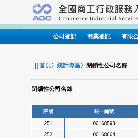
跳
到
主
要
內
公司登記
商業登記
有限
容
:::
||
首頁
〉
統計專區
〉
閉鎖性公司名錄
閉鎖性公司名錄
序號
統一編號
251
00168593
252
00168664