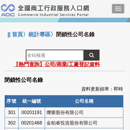
跳
Toggl
到
navig
主
:::
要
內
||
首頁
〉
統計專區
〉
閉鎖性公司名錄
容
全
站
【熱門查詢】公司/商業/工廠登記資料
檢
索
閉鎖性公司名錄
資料更新頻率：即時
序號
統一編號
公司名稱
301
00201191
爍樂股份有限公司
302
00201468
金柏睿投資股份有限公司