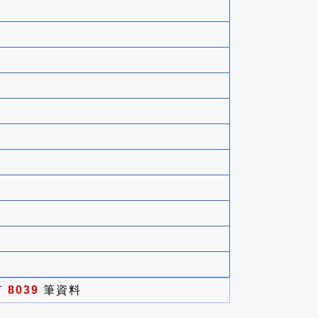
有
8039
筆資料