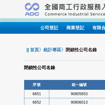
跳
到
主
要
內
公司登記
商業登記
有限
容
:::
||
首頁
〉
統計專區
〉
閉鎖性公司名錄
閉鎖性公司名錄
序號
統一編號
6651
90805653
6652
90806013