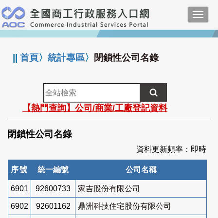
跳
Toggl
到
navig
主
:::
要
內
||
首頁
〉
統計專區
〉
閉鎖性公司名錄
容
全
站
【熱門查詢】公司/商業/工廠登記資料
檢
索
閉鎖性公司名錄
資料更新頻率：即時
序號
統一編號
公司名稱
6901
92600733
家吉股份有限公司
6902
92601162
鼎洲科技住宅股份有限公司