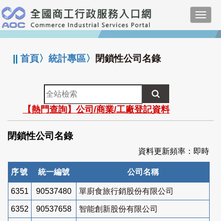
跳
Toggl
到
navig
主
:::
要
內
||
首頁
〉
統計專區
〉
閉鎖性公司名錄
容
全
站
【熱門查詢】公司/商業/工廠登記資料
檢
索
閉鎖性公司名錄
資料更新頻率：即時
序號
統一編號
公司名稱
6351
90537480
單廚食旅行銷股份有限公司
6352
90537658
智能創新股份有限公司