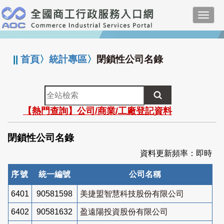
跳
Toggl
到
navig
主
:::
要
內
||
首頁
〉
統計專區
〉
閉鎖性公司名錄
容
全
站
【熱門查詢】公司/商業/工廠登記資料
檢
索
閉鎖性公司名錄
資料更新頻率：即時
序號
統一編號
公司名稱
6401
90581598
美捷盟智慧科技股份有限公司
6402
90581632
盈遠陽投資股份有限公司