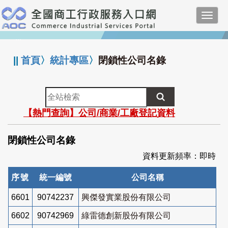
跳
Toggl
到
navig
主
:::
要
內
||
首頁
〉
統計專區
〉
閉鎖性公司名錄
容
全
站
【熱門查詢】公司/商業/工廠登記資料
檢
索
閉鎖性公司名錄
資料更新頻率：即時
序號
統一編號
公司名稱
6601
90742237
興傑發實業股份有限公司
6602
90742969
綠雷德創新股份有限公司