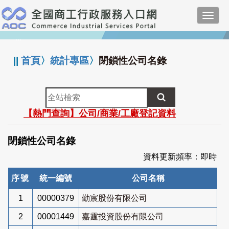
跳
Toggl
到
navig
主
:::
要
內
||
首頁
〉
統計專區
〉
閉鎖性公司名錄
容
全
站
【熱門查詢】公司/商業/工廠登記資料
檢
索
閉鎖性公司名錄
資料更新頻率：即時
序號
統一編號
公司名稱
1
00000379
勤宸股份有限公司
2
00001449
嘉霆投資股份有限公司