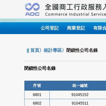
跳
到
主
要
內
公司登記
商業登記
有限
容
:::
||
首頁
〉
統計專區
〉
閉鎖性公司名錄
閉鎖性公司名錄
序號
統一編號
6801
91045152
6802
91045511