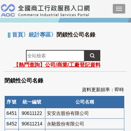
跳
Toggl
到
navig
主
:::
要
內
||
首頁
〉
統計專區
〉
閉鎖性公司名錄
容
全
站
【熱門查詢】公司/商業/工廠登記資料
檢
索
閉鎖性公司名錄
資料更新頻率：即時
序號
統一編號
公司名稱
6451
90611122
安安吉股份有限公司
6452
90611214
永馳股份有限公司