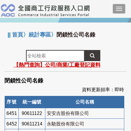
跳
Toggl
到
navig
主
:::
要
內
||
首頁
〉
統計專區
〉
閉鎖性公司名錄
容
全
站
【熱門查詢】公司/商業/工廠登記資料
檢
索
閉鎖性公司名錄
資料更新頻率：即時
序號
統一編號
公司名稱
6451
90611122
安安吉股份有限公司
6452
90611214
永馳股份有限公司