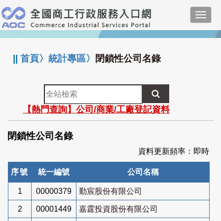
跳
Toggl
到
navig
主
:::
要
內
||
首頁
〉
統計專區
〉
閉鎖性公司名錄
容
全
站
【熱門查詢】公司/商業/工廠登記資料
檢
索
閉鎖性公司名錄
資料更新頻率：即時
序號
統一編號
公司名稱
1
00000379
勤宸股份有限公司
2
00001449
嘉霆投資股份有限公司