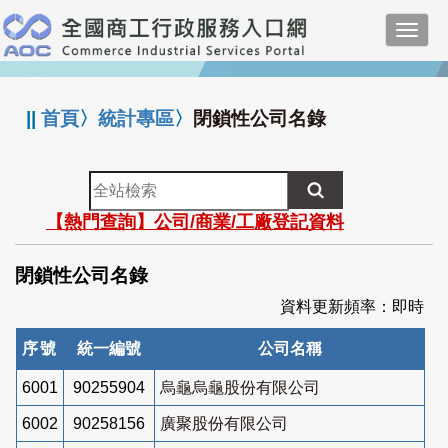
跳
Toggl
到
navig
主
:::
要
內
||
首頁
〉
統計專區
〉
閉鎖性公司名錄
容
全
站
【熱門查詢】公司/商業/工廠登記資料
檢
索
閉鎖性公司名錄
資料更新頻率：即時
序號
統一編號
公司名稱
6001
90255904
烏龜烏龜股份有限公司
6002
90258156
廣聚股份有限公司