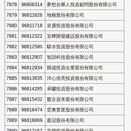
7878
96806314
夢想合夥人投資顧問股份有限公司
7879
96811626
地糧股份有限公司
7880
96811718
皇通投資股份有限公司
7881
96812322
宜樺開發建設股份有限公司
7882
96812580
騏水投資股份有限公司
7883
96812907
智訓科技股份有限公司
7884
96812934
開成投資企業股份有限公司
7885
96813835
洋心倍亮投資股份有限公司
7886
96814285
承驪投資股份有限公司
7887
96815432
盤古資本股份有限公司
7888
96816474
雲奧實業股份有限公司
7889
96816869
森冠股份有限公司
7890
96817157
富鎪投資股份有限公司