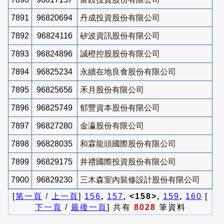
7891
96820694
丹成投資股份有限公司
7892
96824116
矽波資訊股份有限公司
7893
96824896
誠橙控股股份有限公司
7894
96825234
永續在地良食股份有限公司
7895
96825656
禾月股份有限公司
7896
96825749
郁豐資本股份有限公司
7897
96827280
金瀛股份有限公司
7898
96828035
和霖龍頭國際股份有限公司
7899
96829175
井禮國際投資股份有限公司
7900
96829230
三木森室內裝修設計股份有限公司
[
第一頁
/
上一頁
]
156
,
157
, <158>,
159
,
160
[
下一頁
/
最後一頁
] 共有
8028
筆資料