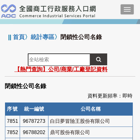
跳
Toggl
到
navig
主
:::
要
內
||
首頁
〉
統計專區
〉
閉鎖性公司名錄
容
全
站
【熱門查詢】公司/商業/工廠登記資料
檢
索
閉鎖性公司名錄
資料更新頻率：即時
序號
統一編號
公司名稱
7851
96787273
白日夢冒險王股份有限公司
7852
96788202
鼎可股份有限公司