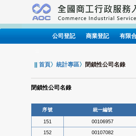
跳
到
主
要
內
公司登記
商業登記
有限
容
:::
||
首頁
〉
統計專區
〉
閉鎖性公司名錄
閉鎖性公司名錄
序號
統一編號
151
00106957
152
00107082