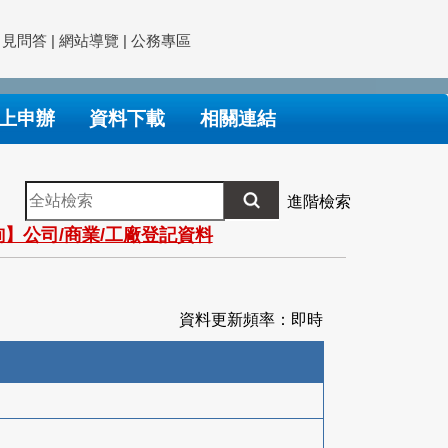
常見問答
|
網站導覽
|
公務專區
上申辦
資料下載
相關連結
全
進階檢索
站
】公司/商業/工廠登記資料
檢
索
資料更新頻率：即時