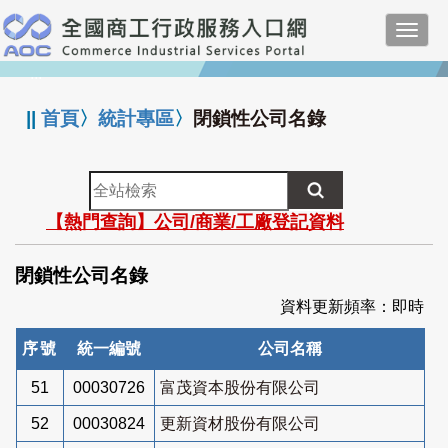
跳
Toggl
到
navig
主
:::
要
內
||
首頁
〉
統計專區
〉
閉鎖性公司名錄
容
全
站
【熱門查詢】公司/商業/工廠登記資料
檢
索
閉鎖性公司名錄
資料更新頻率：即時
序號
統一編號
公司名稱
51
00030726
富茂資本股份有限公司
52
00030824
更新資材股份有限公司