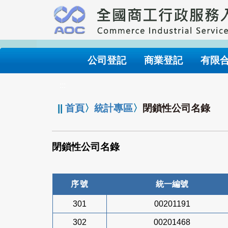
跳
到
主
要
內
公司登記
商業登記
有限
容
:::
||
首頁
〉
統計專區
〉
閉鎖性公司名錄
閉鎖性公司名錄
序號
統一編號
301
00201191
302
00201468