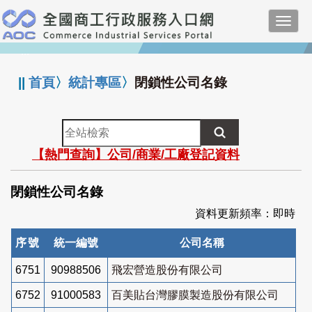
跳
Toggl
到
navig
主
:::
要
內
||
首頁
〉
統計專區
〉
閉鎖性公司名錄
容
全
站
【熱門查詢】公司/商業/工廠登記資料
檢
索
閉鎖性公司名錄
資料更新頻率：即時
序號
統一編號
公司名稱
6751
90988506
飛宏營造股份有限公司
6752
91000583
百美貼台灣膠膜製造股份有限公司