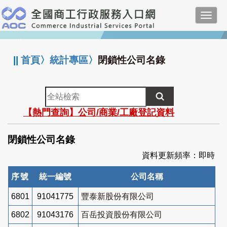
跳
Toggl
到
navig
主
:::
要
內
||
首頁
〉
統計專區
〉
閉鎖性公司名錄
容
全
站
【熱門查詢】公司/商業/工廠登記資料
檢
索
閉鎖性公司名錄
資料更新頻率：即時
序號
統一編號
公司名稱
6801
91041775
豐泰新股份有限公司
6802
91043176
百岳投資股份有限公司