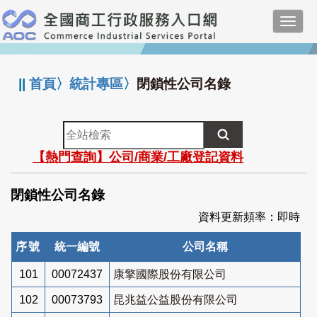
跳
Toggl
到
navig
主
:::
要
內
||
首頁
〉
統計專區
〉
閉鎖性公司名錄
容
全
站
【熱門查詢】公司/商業/工廠登記資料
檢
索
閉鎖性公司名錄
資料更新頻率：即時
序號
統一編號
公司名稱
101
00072437
康擎國際股份有限公司
102
00073793
昆兆益公益股份有限公司