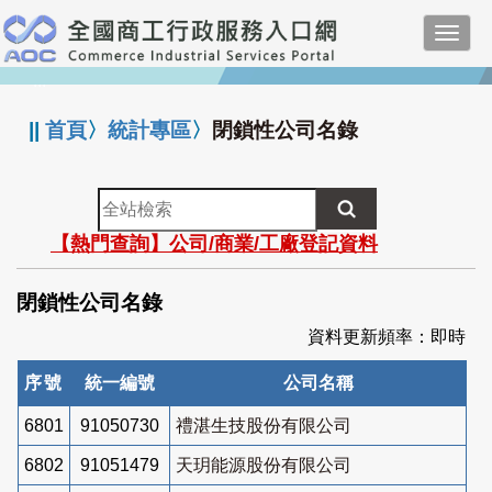
跳
Toggl
到
navig
主
:::
要
內
||
首頁
〉
統計專區
〉
閉鎖性公司名錄
容
全
站
【熱門查詢】公司/商業/工廠登記資料
檢
索
閉鎖性公司名錄
資料更新頻率：即時
序號
統一編號
公司名稱
6801
91050730
禮湛生技股份有限公司
6802
91051479
天玥能源股份有限公司