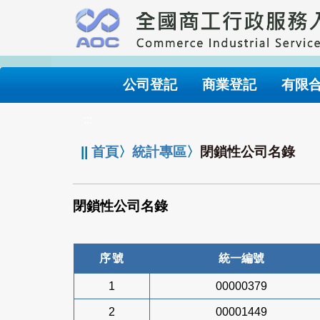
跳
到
主
要
內
公司登記
商業登記
有限
容
:::
||
首頁
〉
統計專區
〉
閉鎖性公司名錄
閉鎖性公司名錄
序號
統一編號
1
00000379
2
00001449