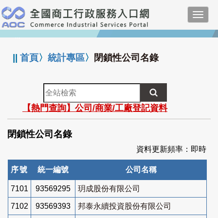
跳
Toggl
到
navig
主
:::
要
內
||
首頁
〉
統計專區
〉
閉鎖性公司名錄
容
全
站
【熱門查詢】公司/商業/工廠登記資料
檢
索
閉鎖性公司名錄
資料更新頻率：即時
序號
統一編號
公司名稱
7101
93569295
玥成股份有限公司
7102
93569393
邦泰永續投資股份有限公司