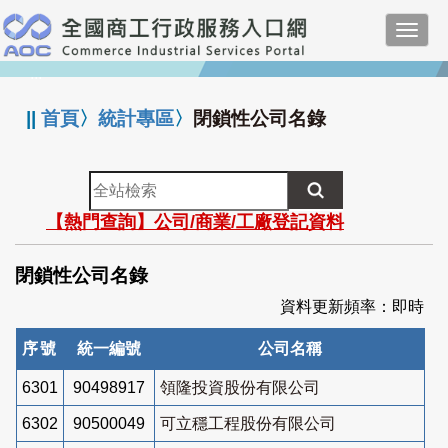
跳
Toggl
到
navig
主
:::
要
內
||
首頁
〉
統計專區
〉
閉鎖性公司名錄
容
全
站
【熱門查詢】公司/商業/工廠登記資料
檢
索
閉鎖性公司名錄
資料更新頻率：即時
序號
統一編號
公司名稱
6301
90498917
領隆投資股份有限公司
6302
90500049
可立穩工程股份有限公司