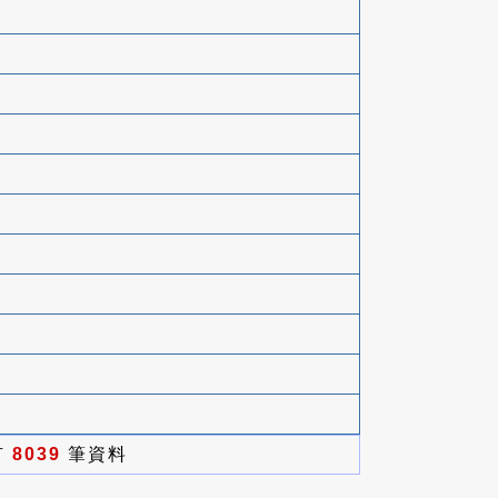
有
8039
筆資料