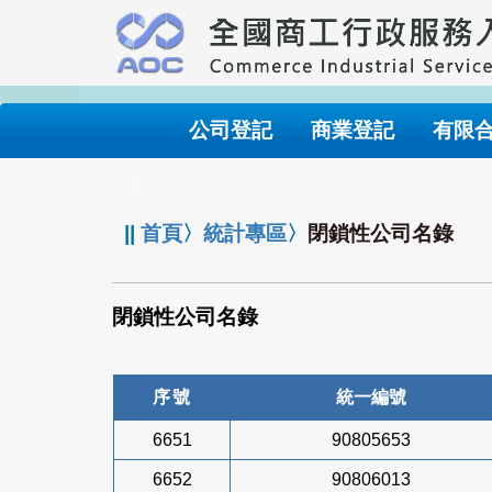
跳
到
主
要
內
公司登記
商業登記
有限
容
:::
||
首頁
〉
統計專區
〉
閉鎖性公司名錄
閉鎖性公司名錄
序號
統一編號
6651
90805653
6652
90806013