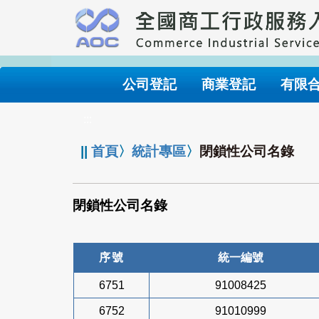
跳
到
主
要
內
公司登記
商業登記
有限
容
:::
||
首頁
〉
統計專區
〉
閉鎖性公司名錄
閉鎖性公司名錄
序號
統一編號
6751
91008425
6752
91010999