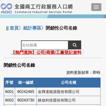
跳
Toggl
到
navig
主
:::
要
內
||
首頁
〉
統計專區
〉
閉鎖性公司名錄
容
全
站
【熱門查詢】公司/商業/工廠登記資料
檢
索
閉鎖性公司名錄
資料更新頻率：即時
序號
統一編號
公司名稱
6001
90242465
金輝達能源股份有限公司
6002
90243730
錸放科技股份有限公司