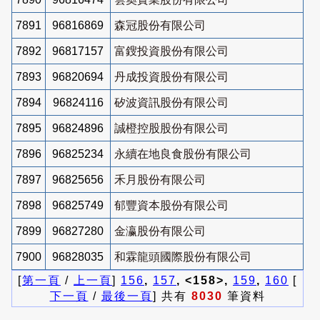
7891
96816869
森冠股份有限公司
7892
96817157
富鎪投資股份有限公司
7893
96820694
丹成投資股份有限公司
7894
96824116
矽波資訊股份有限公司
7895
96824896
誠橙控股股份有限公司
7896
96825234
永續在地良食股份有限公司
7897
96825656
禾月股份有限公司
7898
96825749
郁豐資本股份有限公司
7899
96827280
金瀛股份有限公司
7900
96828035
和霖龍頭國際股份有限公司
[
第一頁
/
上一頁
]
156
,
157
, <158>,
159
,
160
[
下一頁
/
最後一頁
] 共有
8030
筆資料