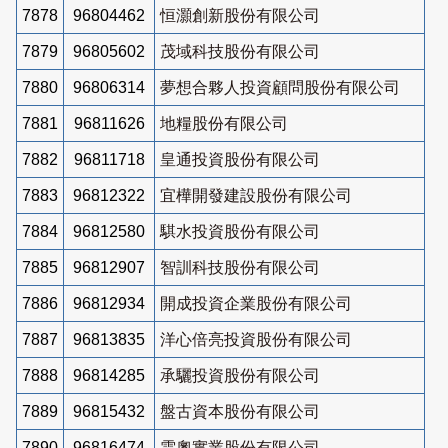
7878
96804462
恒灝創新股份有限公司
7879
96805602
茂域科技股份有限公司
7880
96806314
夢想合夥人投資顧問股份有限公司
7881
96811626
地糧股份有限公司
7882
96811718
皇通投資股份有限公司
7883
96812322
宜樺開發建設股份有限公司
7884
96812580
騏水投資股份有限公司
7885
96812907
智訓科技股份有限公司
7886
96812934
開成投資企業股份有限公司
7887
96813835
洋心倍亮投資股份有限公司
7888
96814285
承驪投資股份有限公司
7889
96815432
盤古資本股份有限公司
7890
96816474
雲奧實業股份有限公司