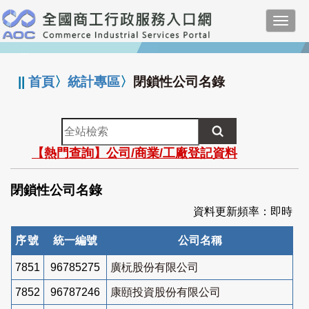
跳
Toggl
到
navig
主
:::
要
內
||
首頁
〉
統計專區
〉
閉鎖性公司名錄
容
全
站
【熱門查詢】公司/商業/工廠登記資料
檢
索
閉鎖性公司名錄
資料更新頻率：即時
序號
統一編號
公司名稱
7851
96785275
廣杬股份有限公司
7852
96787246
康頤投資股份有限公司