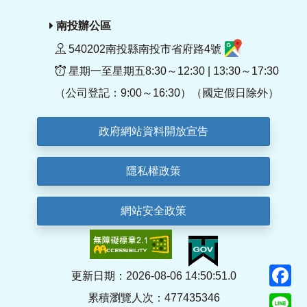
南投辦公區
540202南投縣南投市省府路4號
星期一至星期五8:30～12:30 | 13:30～17:30
（公司登記：9:00～16:30）（國定假日除外）
政府網站資料開放宣告
隱私權政策
網站安全政策
F
更新日期：2026-08-06 14:50:51.0
累積瀏覽人次：477435346
Li