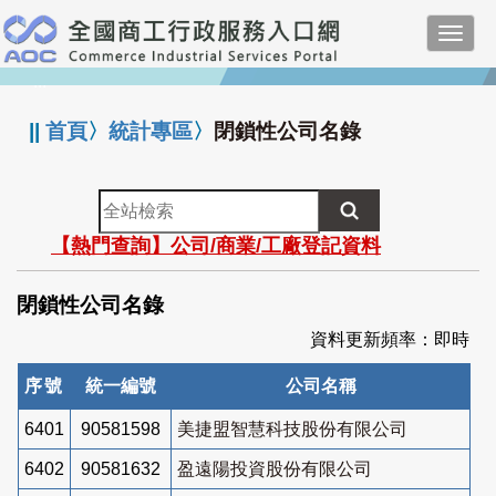
跳
Toggl
到
navig
主
:::
要
內
||
首頁
〉
統計專區
〉
閉鎖性公司名錄
容
全
站
【熱門查詢】公司/商業/工廠登記資料
檢
索
閉鎖性公司名錄
資料更新頻率：即時
序號
統一編號
公司名稱
6401
90581598
美捷盟智慧科技股份有限公司
6402
90581632
盈遠陽投資股份有限公司