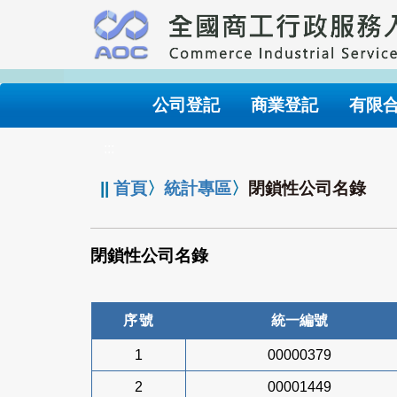
跳
到
主
要
內
公司登記
商業登記
有限
容
:::
||
首頁
〉
統計專區
〉
閉鎖性公司名錄
閉鎖性公司名錄
序號
統一編號
1
00000379
2
00001449