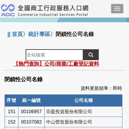
跳
Toggl
到
navig
主
:::
要
內
||
首頁
〉
統計專區
〉
閉鎖性公司名錄
容
全
站
【熱門查詢】公司/商業/工廠登記資料
檢
索
閉鎖性公司名錄
資料更新頻率：即時
序號
統一編號
公司名稱
151
00106957
宗盈投資股份有限公司
152
00107082
中山營造股份有限公司