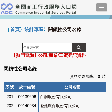
跳
Toggl
到
navig
主
:::
要
內
||
首頁
〉
統計專區
〉
閉鎖性公司名錄
容
全
站
【熱門查詢】公司/商業/工廠登記資料
檢
索
閉鎖性公司名錄
資料更新頻率：即時
序號
統一編號
公司名稱
201
00139606
白洞股份有限公司
202
00140934
隆鑫環保股份有限公司