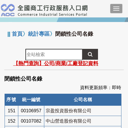
跳
Toggl
到
navig
主
:::
要
內
||
首頁
〉
統計專區
〉
閉鎖性公司名錄
容
全
站
【熱門查詢】公司/商業/工廠登記資料
檢
索
閉鎖性公司名錄
資料更新頻率：即時
序號
統一編號
公司名稱
151
00106957
宗盈投資股份有限公司
152
00107082
中山營造股份有限公司