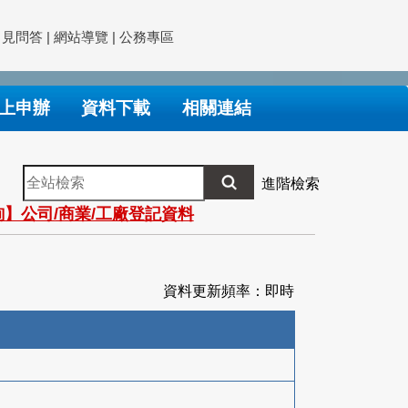
常見問答
|
網站導覽
|
公務專區
上申辦
資料下載
相關連結
全
進階檢索
站
】公司/商業/工廠登記資料
檢
索
資料更新頻率：即時