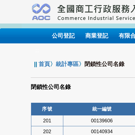
跳
到
主
要
內
公司登記
商業登記
有限
容
:::
||
首頁
〉
統計專區
〉
閉鎖性公司名錄
閉鎖性公司名錄
序號
統一編號
201
00139606
202
00140934