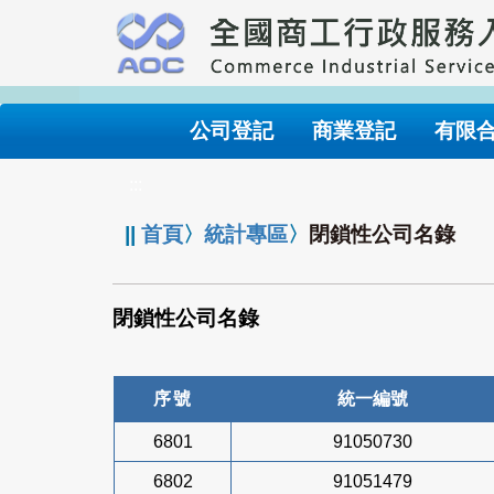
跳
到
主
要
內
公司登記
商業登記
有限
容
:::
||
首頁
〉
統計專區
〉
閉鎖性公司名錄
閉鎖性公司名錄
序號
統一編號
6801
91050730
6802
91051479