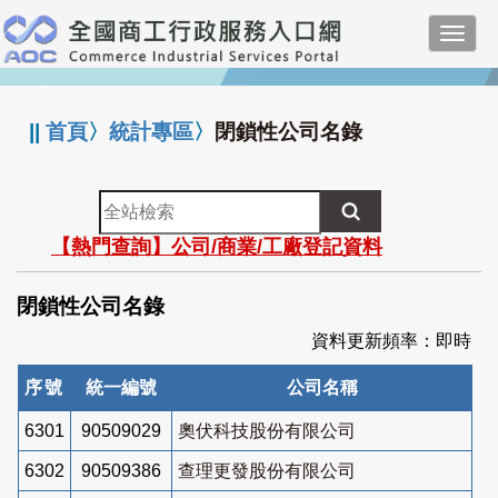
跳
Toggl
到
navig
主
:::
要
內
||
首頁
〉
統計專區
〉
閉鎖性公司名錄
容
全
站
【熱門查詢】公司/商業/工廠登記資料
檢
索
閉鎖性公司名錄
資料更新頻率：即時
序號
統一編號
公司名稱
6301
90509029
奧伏科技股份有限公司
6302
90509386
查理更發股份有限公司