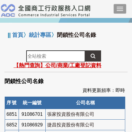
跳
Toggl
到
navig
主
:::
要
內
||
首頁
〉
統計專區
〉
閉鎖性公司名錄
容
全
站
【熱門查詢】公司/商業/工廠登記資料
檢
索
閉鎖性公司名錄
資料更新頻率：即時
序號
統一編號
公司名稱
6851
91086701
張家投資股份有限公司
6852
91086929
捷昌投資股份有限公司