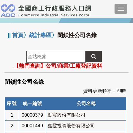
跳
Toggl
到
navig
主
:::
要
內
||
首頁
〉
統計專區
〉
閉鎖性公司名錄
容
全
站
【熱門查詢】公司/商業/工廠登記資料
檢
索
閉鎖性公司名錄
資料更新頻率：即時
序號
統一編號
公司名稱
1
00000379
勤宸股份有限公司
2
00001449
嘉霆投資股份有限公司