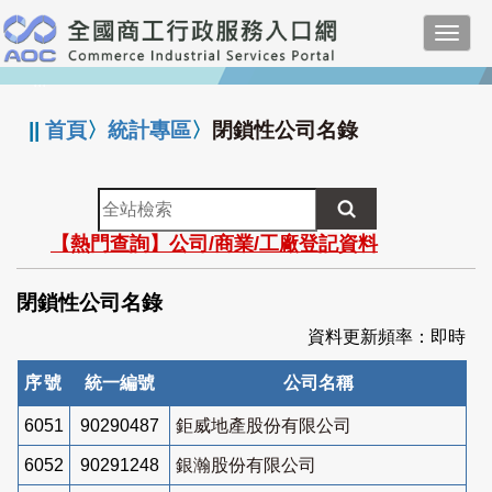
跳
Toggl
到
navig
主
:::
要
內
||
首頁
〉
統計專區
〉
閉鎖性公司名錄
容
全
站
【熱門查詢】公司/商業/工廠登記資料
檢
索
閉鎖性公司名錄
資料更新頻率：即時
序號
統一編號
公司名稱
6051
90290487
鉅威地產股份有限公司
6052
90291248
銀瀚股份有限公司