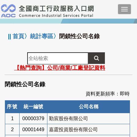
跳
Toggl
到
navig
主
:::
要
內
||
首頁
〉
統計專區
〉
閉鎖性公司名錄
容
全
站
【熱門查詢】公司/商業/工廠登記資料
檢
索
閉鎖性公司名錄
資料更新頻率：即時
序號
統一編號
公司名稱
1
00000379
勤宸股份有限公司
2
00001449
嘉霆投資股份有限公司