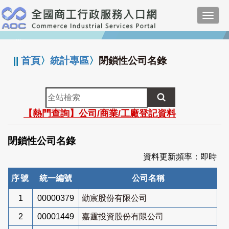
跳
Toggl
到
navig
主
:::
要
內
||
首頁
〉
統計專區
〉
閉鎖性公司名錄
容
全
站
【熱門查詢】公司/商業/工廠登記資料
檢
索
閉鎖性公司名錄
資料更新頻率：即時
序號
統一編號
公司名稱
1
00000379
勤宸股份有限公司
2
00001449
嘉霆投資股份有限公司