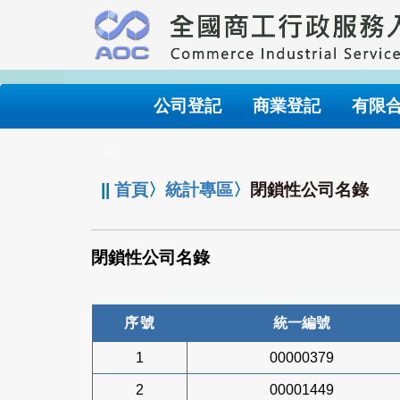
跳
到
主
要
內
公司登記
商業登記
有限
容
:::
||
首頁
〉
統計專區
〉
閉鎖性公司名錄
閉鎖性公司名錄
序號
統一編號
1
00000379
2
00001449