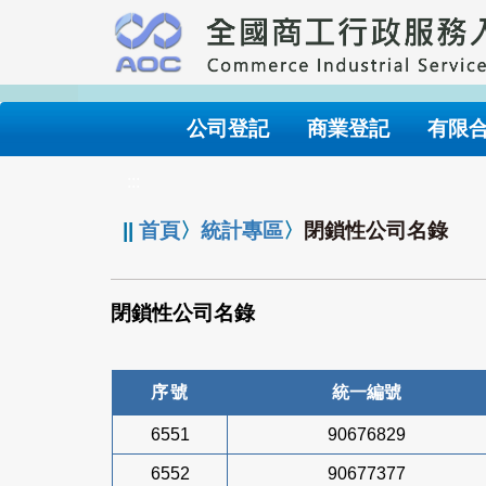
跳
到
主
要
內
公司登記
商業登記
有限
容
:::
||
首頁
〉
統計專區
〉
閉鎖性公司名錄
閉鎖性公司名錄
序號
統一編號
6551
90676829
6552
90677377