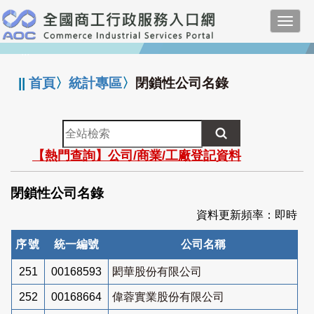
跳
Toggl
到
navig
主
:::
要
內
||
首頁
〉
統計專區
〉
閉鎖性公司名錄
容
全
站
【熱門查詢】公司/商業/工廠登記資料
檢
索
閉鎖性公司名錄
資料更新頻率：即時
序號
統一編號
公司名稱
251
00168593
閎華股份有限公司
252
00168664
偉蓉實業股份有限公司