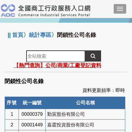
跳
Toggl
到
navig
主
:::
要
內
||
首頁
〉
統計專區
〉
閉鎖性公司名錄
容
全
站
【熱門查詢】公司/商業/工廠登記資料
檢
索
閉鎖性公司名錄
資料更新頻率：即時
序號
統一編號
公司名稱
1
00000379
勤宸股份有限公司
2
00001449
嘉霆投資股份有限公司