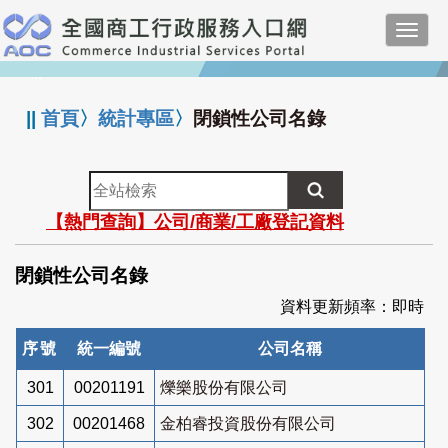
跳
Toggl
到
navig
主
:::
要
內
||
首頁
〉
統計專區
〉
閉鎖性公司名錄
容
全
站
【熱門查詢】公司/商業/工廠登記資料
檢
索
閉鎖性公司名錄
資料更新頻率：即時
序號
統一編號
公司名稱
301
00201191
爍樂股份有限公司
302
00201468
金柏睿投資股份有限公司