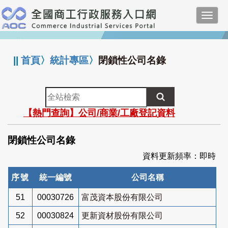
跳
Toggl
到
navig
主
:::
要
內
||
首頁
〉
統計專區
〉
閉鎖性公司名錄
容
全
站
【熱門查詢】公司/商業/工廠登記資料
檢
索
閉鎖性公司名錄
資料更新頻率：即時
序號
統一編號
公司名稱
51
00030726
富茂資本股份有限公司
52
00030824
更新資材股份有限公司